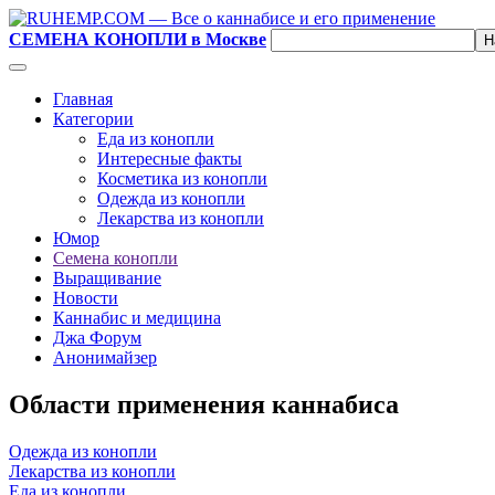
СЕМЕНА КОНОПЛИ в Москве
Главная
Категории
Еда из конопли
Интересные факты
Косметика из конопли
Одежда из конопли
Лекарства из конопли
Юмор
Семена конопли
Выращивание
Новости
Каннабис и медицина
Джа Форум
Анонимайзер
Области применения каннабиса
Одежда из конопли
Лекарства из конопли
Еда из конопли