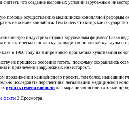
 и считает, что создание выгодных условий зарубежным инвест
ную помощь осуществлению медицинско-конопляной реформы ока
атов на основе каннабиса. Тем более, что кипрское государство
 каннабисную индустрию отдают зарубежным фирмам? Глава вед
зы и практического опыта культивации конопляной культуры и п
анклав в 1960 году на Кипре вовсю процветала культивация коно
ству не пришлось особенно потеть, поскольку сохранились совм
уаны и привлечении зарубежных инвесторов”.
ном продвижении каннабисного проекта, тем более, нынешний г
ельно исследовать перспективы легализации медицинской коноп
иях
купить семена конопли
для выращивания или готовый проду
е факты
3 Просмотра