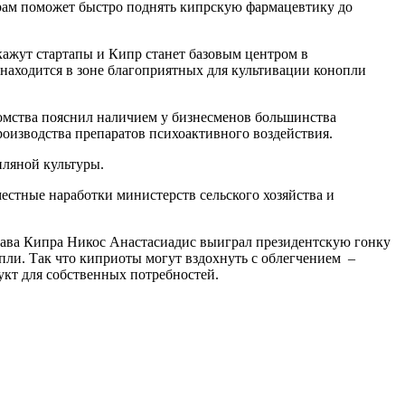
орам поможет быстро поднять кипрскую фармацевтику до
жут стартапы и Кипр станет базовым центром в
 находится в зоне благоприятных для культивации конопли
омства пояснил наличием у бизнесменов большинства
роизводства препаратов психоактивного воздействия.
пляной культуры.
естные наработки министерств сельского хозяйства и
лава Кипра Никос Анастасиадис выиграл президентскую гонку
ли. Так что киприоты могут вздохнуть с облегчением –
кт для собственных потребностей.