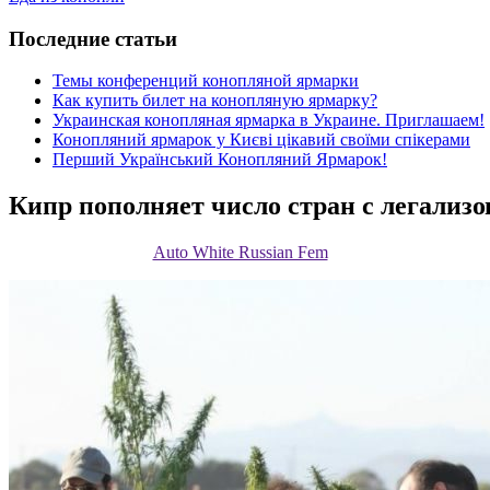
Последние статьи
Темы конференций конопляной ярмарки
Как купить билет на конопляную ярмарку?
Украинская конопляная ярмарка в Украине. Приглашаем!
Конопляний ярмарок у Києві цікавий своїми спікерами
Перший Український Конопляний Ярмарок!
Кипр пополняет число стран с легализ
Auto White Russian Fem