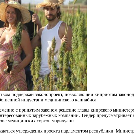
ством поддержан законопроект, позволяющий киприотам законод
бственной индустрии медицинского каннабиса.
ременно с принятым законом решение главы кипрского министер
интересованных зарубежных компаний. Тендер предусматривает 
нове медицинских сортов марихуаны.
ждаться утверждения проекта парламентом республики. Министр 