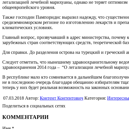
легализацией лечебной марихуаны, однако не теряет оптимизм
общеевропейского уровня.
Также господин Пампоридис выразил надежду, что существен
средиземноморском регионе по изготовлению лекарств и препар
климатических условиях.
Главный вопрос, прозвучавший в адрес министерства, почему
зарубежных стран соответствующих средств, теоретической ба
Для справки. До разделения острова на турецкий и греческий 
Следует отметить, что нынешнему здравоохранительному ведом
здравоохранения 2014 года – “О легализации лечебной марих
В республике мало кто сомневается в дальнейшем благополуч
не в последнюю очередь благодаря обещанию избирателям тщат
теперь у них будет реальная возможность на законных основан
07.03.2018
Автор:
Контент Контентович
Категория:
Интересны
Поделиться в социальных сетях
КОММЕНТАРИИ
Имя *