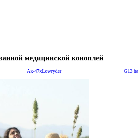
ованной медицинской коноплей
Ак-47хLowryder
G13 ha