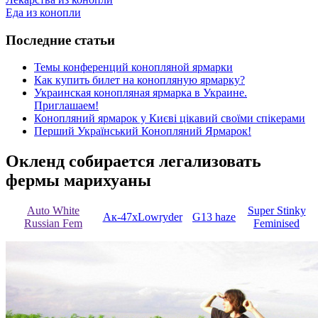
Еда из конопли
Последние статьи
Темы конференций конопляной ярмарки
Как купить билет на конопляную ярмарку?
Украинская конопляная ярмарка в Украине.
Приглашаем!
Конопляний ярмарок у Києві цікавий своїми спікерами
Перший Український Конопляний Ярмарок!
Окленд собирается легализовать
фермы марихуаны
Auto White
Super Stinky
Ак-47хLowryder
G13 haze
Russian Fem
Feminised