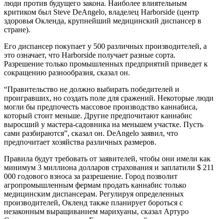
люди против будущего закона. Наиболее влиятельным
критиком был Steve DeAngelo, владелец Harborside (центр
здоровья Окленда, крупнейший медицинский диспансер в
стране).
Его диспансер покупает у 500 различных производителей, а
это означает, что Harborside получает разные сорта.
Разрешение только промышленных предприятий приведет к
сокращению разнообразия, сказал он.
“Правительство не должно выбирать победителей и
проигравших, но создать поле для сражений. Некоторые люди
могли бы предпочесть массовое производство каннабиса,
который стоит меньше. Другие предпочитают каннабис
выросший у мастера-садовника на меньшем участке. Пусть
сами разбираются”, сказал он. DeAngelo заявил, что
предпочитает хозяйства различных размеров.
Правила будут требовать от заявителей, чтобы они имели как
минимум 3 миллиона долларов страхования и заплатили $ 211
000 годового взноса за разрешение. Город позволит
агропромышленным фермам продать каннабис только
медицинским диспансерам. Регулируя определенных
производителей, Окленд также планирует бороться с
незаконным выращиванием марихуаны, сказал Артуро