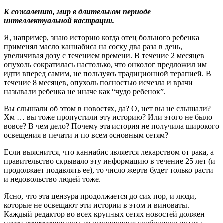
К сожалению, мир в длительном периоде
интеллектуальной кастрации.
Я, например, знаю историю когда отец больного ребенка
применял масло каннабиса на соску два раза в день,
увеличивая дозу с течением времени. В течение 2 месяцев
опухоль сократилась настолько, что онколог предложил им
идти вперед самим, не пользуясь традиционной терапией. В
течение 8 месяцев, опухоль полностью исчезла и врачи
называли ребенка не иначе как “чудо ребенок”.
Вы слышали об этом в новостях, да? О, нет вы не слышали?
Хм … вы тоже пропустили эту историю? Или этого не было
вовсе? В чем дело? Почему эта история не получила широкого
освещения в печати и по всем основным сетям?
Если выяснится, что каннабис является лекарством от рака, а
правительство скрывало эту информацию в течение 25 лет (и
продолжает подавлять ее), то число жертв будет только расти
и недовольство людей тоже.
Ясно, что эта цензура продолжается до сих пор, и люди,
которые не освещают эти истории в этом и виноваты.
Каждый редактор во всех крупных сетях новостей должен
нести ответственность за ограничения свободного потока