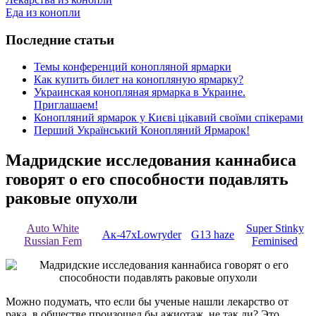
Еда из конопли
Последние статьи
Темы конференций конопляной ярмарки
Как купить билет на конопляную ярмарку?
Украинская конопляная ярмарка в Украине.
Приглашаем!
Конопляний ярмарок у Києві цікавий своїми спікерами
Перший Український Конопляний Ярмарок!
Мадридские исследования каннабиса
говорят о его способности подавлять
раковые опухоли
Auto White
Super Stinky
Ак-47хLowryder
G13 haze
Russian Fem
Feminised
Можно подумать, что если бы ученые нашли лекарство от
рака, в обществе произошел бы ажиотаж, не так ли? Это