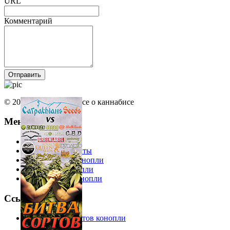
URL
Комментарий
© 2013 Ruhemp.com Все о каннабисе
Меню
Еда из конопли
Интересные факты
Косметика из конопли
Одежда из конопли
Лекарства из конопли
Ссылки
Справочник сортов конопли