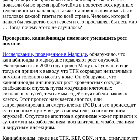
показали бы во время прайм-тайма в новостях всех крупных
телевизионных каналов, а также эта новость появилась бы в
заголовке каждой газеты по всей стране. Человек, который
нашел бы лекарство стал героем и его прославлял бы весь мир
… Тогда почему этого не случилось?
Проверенно, каннабиноиды помогают уменьшить рост
опухоли
Исследование, проведенное в Мадриде
, обнаружило, что
каннабиноиды в марихуане подавляют рост опухолей.
Эксперименты в 2000 году провел Мануэль Гусман, и еще
тогда он пришел к выводу, что ТГК сокращает неизлечимые
опухоли головного мозга у крыс. Он обнаружил, что
каннабиноиды ингибируют рост кровеносных сосудов,
снабжающих опухоль путем модуляции клеточных
сигнальных путей, тем самым содействуя гибели раковых
клеток. Этот процесс называется апоптоз, или
запрограммированная смерть клетки (PCD), и это происходит
естественным путем везде в нашем теле, за исключением
опухолей. Отсутствие апоптоза в организме может привести к
аутоиммунных заболеваниям, воспалительным заболеваниям
и вирусным инфекциям.
Каннабиноиды, такие как ТГК, КБР, CBN, и т.д., стимулируют