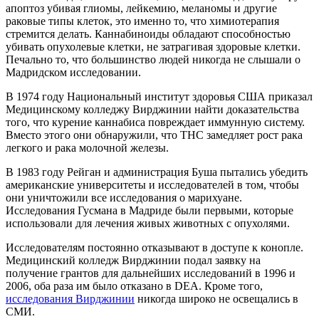
апоптоз убивая глиомы, лейкемию, меланомы и другие
раковые типы клеток, это именно то, что химиотерапия
стремится делать. Каннабиноиды обладают способностью
убивать опухолевые клетки, не затрагивая здоровые клетки.
Печально то, что большинство людей никогда не слышали о
Мадридском исследовании.
В 1974 году Национальный институт здоровья США приказал
Медицинскому колледжу Вирджинии найти доказательства
того, что курение каннабиса повреждает иммунную систему.
Вместо этого они обнаружили, что THC замедляет рост рака
легкого и рака молочной железы.
В 1983 году Рейган и администрация Буша пытались убедить
американские университеты и исследователей в том, чтобы
они уничтожили все исследования о марихуане.
Исследования Гусмана в Мадриде были первыми, которые
использовали для лечения живых животных с опухолями.
Исследователям постоянно отказывают в доступе к конопле.
Медицинский колледж Вирджинии подал заявку на
получение грантов для дальнейших исследований в 1996 и
2006, оба раза им было отказано в DEA. Кроме того,
исследования Вирджинии
никогда широко не освещались в
СМИ.