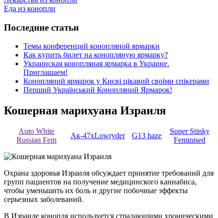
Еда из конопли
Последние статьи
Темы конференций конопляной ярмарки
Как купить билет на конопляную ярмарку?
Украинская конопляная ярмарка в Украине.
Приглашаем!
Конопляний ярмарок у Києві цікавий своїми спікерами
Перший Український Конопляний Ярмарок!
Кошерная марихуана Израиля
Auto White
Super Stinky
Ак-47хLowryder
G13 haze
Russian Fem
Feminised
Охрана здоровья Израиля обсуждает принятие требований для
групп пациентов на получение медицинского каннабиса,
чтобы уменьшить их боль и другие побочные эффекты
серьезных заболеваний.
В Израиле конопля используется страдающими хроническими