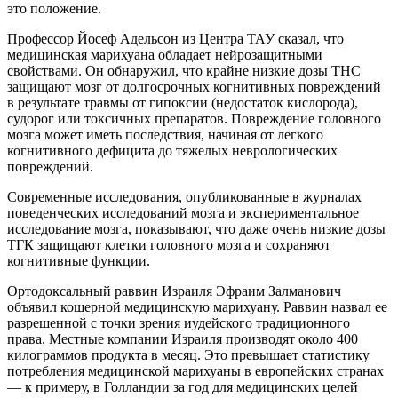
это положение.
Профессор Йосеф Адельсон из Центра ТАУ сказал, что
медицинская марихуана обладает нейрозащитными
свойствами. Он обнаружил, что крайне низкие дозы THC
защищают мозг от долгосрочных когнитивных повреждений
в результате травмы от гипоксии (недостаток кислорода),
судорог или токсичных препаратов. Повреждение головного
мозга может иметь последствия, начиная от легкого
когнитивного дефицита до тяжелых неврологических
повреждений.
Современные исследования, опубликованные в журналах
поведенческих исследований мозга и экспериментальное
исследование мозга, показывают, что даже очень низкие дозы
ТГК защищают клетки головного мозга и сохраняют
когнитивные функции.
Ортодоксальный раввин Израиля Эфраим Залманович
объявил кошерной медицинскую марихуану. Раввин назвал ее
разрешенной с точки зрения иудейского традиционного
права. Местные компании Израиля производят около 400
килограммов продукта в месяц. Это превышает статистику
потребления медицинской марихуаны в европейских странах
— к примеру, в Голландии за год для медицинских целей