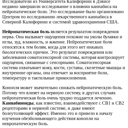
Исследователи из Университета Калифорнии в Дэвисе
недавно завершили исследование о влиянии каннабиса на
нейропатические боли. Это исследование было организовано
Центром по исследованию лекарственного каннабиса в
Северной Калифорнии и системой здравоохранения США.
Нейропатическая боль
является результатом повреждения
нерва. Она вызывает ощущения похожие на уколы булавки и
иглы, зуд, влажность, и жжение. Нейропатические боли
относятся к тем болям, когда для этого нет никаких
биологических причин. Это результат повреждения или
заболевания соматосенсорной системы, которая контролирует
ощущения, связанные с сенсорными. Соматосенсорная
система охватывает кожу, кости, суставы, скелетные мышцы и
внутренние органы, она отвечает за восприятие боли,
температуру и тактильные прикосновения.
Конопля может значительно снижать нейропатическую боль.
Потому что влияет на нервную систему, в других случаях
нейропатическая боль очень трудно поддается лечению.
Каннабиноиды
, как известно, взаимодействуют с CB1 и CB2
рецепторами в нервной системе, и даже имеют
болеутоляющей эффект. Именно это и привело к началу
изучения обезболивающего действия конопли на
невропатическую боль.