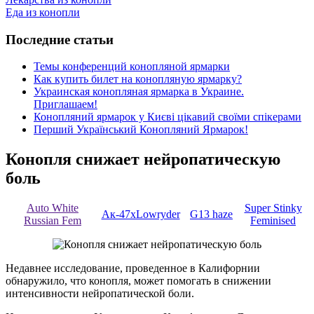
Еда из конопли
Последние статьи
Темы конференций конопляной ярмарки
Как купить билет на конопляную ярмарку?
Украинская конопляная ярмарка в Украине.
Приглашаем!
Конопляний ярмарок у Києві цікавий своїми спікерами
Перший Український Конопляний Ярмарок!
Конопля снижает нейропатическую
боль
Auto White
Super Stinky
Ак-47хLowryder
G13 haze
Russian Fem
Feminised
Недавнее исследование, проведенное в Калифорнии
обнаружило, что конопля, может помогать в снижении
интенсивности нейропатической боли.