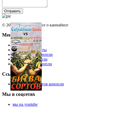
© 2013 Ruhemp.com Все о каннабисе
Меню
Еда из конопли
Интересные факты
Косметика из конопли
Одежда из конопли
Лекарства из конопли
Ссылки
Справочник сортов конопли
Мы в соцсетях
мы на youtube