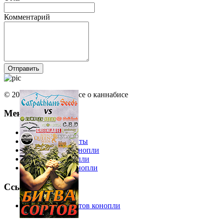
Комментарий
© 2013 Ruhemp.com Все о каннабисе
Меню
Еда из конопли
Интересные факты
Косметика из конопли
Одежда из конопли
Лекарства из конопли
Ссылки
Справочник сортов конопли