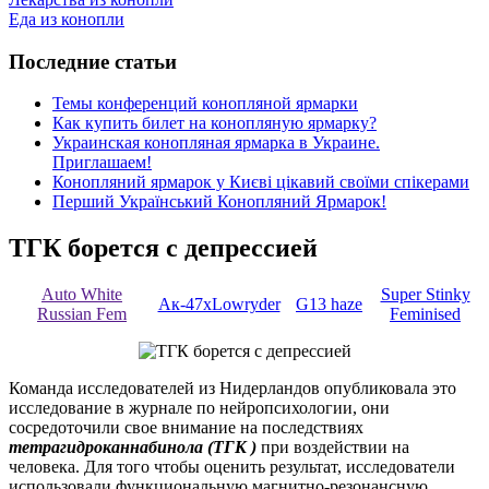
Еда из конопли
Последние статьи
Темы конференций конопляной ярмарки
Как купить билет на конопляную ярмарку?
Украинская конопляная ярмарка в Украине.
Приглашаем!
Конопляний ярмарок у Києві цікавий своїми спікерами
Перший Український Конопляний Ярмарок!
ТГК борется с депрессией
Auto White
Super Stinky
Ак-47хLowryder
G13 haze
Russian Fem
Feminised
Команда исследователей из Нидерландов опубликовала это
исследование в журнале по нейропсихологии, они
сосредоточили свое внимание на последствиях
тетрагидроканнабинола (ТГК )
при воздействии на
человека. Для того чтобы оценить результат, исследователи
использовали функциональную магнитно-резонансную