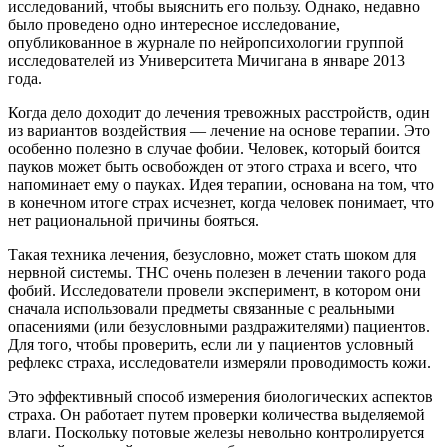
исследований, чтобы выяснить его пользу. Однако, недавно
было проведено одно интересное исследование,
опубликованное в журнале по нейропсихологии группой
исследователей из Университета Мичигана в январе 2013
года.
Когда дело доходит до лечения тревожных расстройств, один
из вариантов воздействия — лечение на основе терапии. Это
особенно полезно в случае фобии. Человек, который боится
пауков может быть освобожден от этого страха и всего, что
напоминает ему о пауках. Идея терапии, основана на том, что
в конечном итоге страх исчезнет, когда человек понимает, что
нет рациональной причины бояться.
Такая техника лечения, безусловно, может стать шоком для
нервной системы. THC очень полезен в лечении такого рода
фобий. Исследователи провели эксперимент, в котором они
сначала использовали предметы связанные с реальными
опасениями (или безусловными раздражителями) пациентов.
Для того, чтобы проверить, если ли у пациентов условный
рефлекс страха, исследователи измеряли проводимость кожи.
Это эффективный способ измерения биологических аспектов
страха. Он работает путем проверки количества выделяемой
влаги. Поскольку потовые железы невольно контролируется