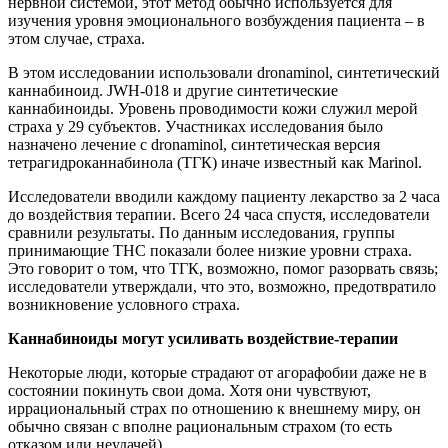
нервной системой, этот метод обычно используется для
изучения уровня эмоционального возбуждения пациента – в
этом случае, страха.
В этом исследовании использовали dronaminol, синтетический
каннабиноид. JWH-018 и другие синтетические
каннабиноиды. Уровень проводимости кожи служил мерой
страха у 29 субъектов. Участниках исследования было
назначено лечение с dronaminol, синтетическая версия
тетрагидроканнабинола (ТГК) иначе известный как Marinol.
Исследователи вводили каждому пациенту лекарство за 2 часа
до воздействия терапии. Всего 24 часа спустя, исследователи
сравнили результаты. По данным исследования, группы
принимающие THC показали более низкие уровни страха.
Это говорит о том, что ТГК, возможно, помог разорвать связь;
исследователи утверждали, что это, возможно, предотвратило
возникновение условного страха.
Каннабиноиды могут усиливать воздействие-терапии
Некоторые люди, которые страдают от агорафобии даже не в
состоянии покинуть свои дома. Хотя они чувствуют,
иррациональный страх по отношению к внешнему миру, он
обычно связан с вполне рациональным страхом (то есть
отказом или неудачей).