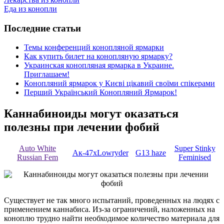
Еда из конопли
Последние статьи
Темы конференций конопляной ярмарки
Как купить билет на конопляную ярмарку?
Украинская конопляная ярмарка в Украине.
Приглашаем!
Конопляний ярмарок у Києві цікавий своїми спікерами
Перший Український Конопляний Ярмарок!
Каннабиноиды могут оказаться
полезны при лечении фобий
Auto White
Super Stinky
Ак-47хLowryder
G13 haze
Russian Fem
Feminised
Существует не так много испытаний, проведенных на людях с
применением каннабиса. Из-за ограничений, наложенных на
коноплю трудно найти необходимое количество материала для