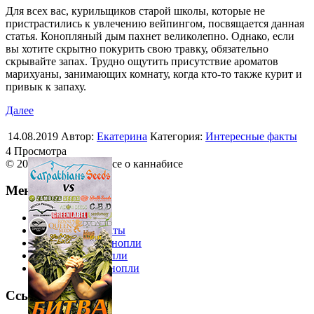
Для всех вас, курильщиков старой школы, которые не
пристрастились к увлечению вейпингом, посвящается данная
статья. Конопляный дым пахнет великолепно. Однако, если
вы хотите скрытно покурить свою травку, обязательно
скрывайте запах. Трудно ощутить присутствие ароматов
марихуаны, занимающих комнату, когда кто-то также курит и
привык к запаху.
Далее
14.08.2019
Автор:
Екатерина
Категория:
Интересные факты
4 Просмотра
© 2013 Ruhemp.com Все о каннабисе
Меню
Еда из конопли
Интересные факты
Косметика из конопли
Одежда из конопли
Лекарства из конопли
Ссылки