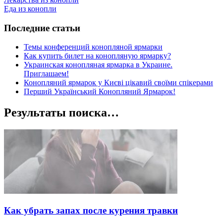
Еда из конопли
Последние статьи
Темы конференций конопляной ярмарки
Как купить билет на конопляную ярмарку?
Украинская конопляная ярмарка в Украине.
Приглашаем!
Конопляний ярмарок у Києві цікавий своїми спікерами
Перший Український Конопляний Ярмарок!
Результаты поиска…
Как убрать запах после курения травки