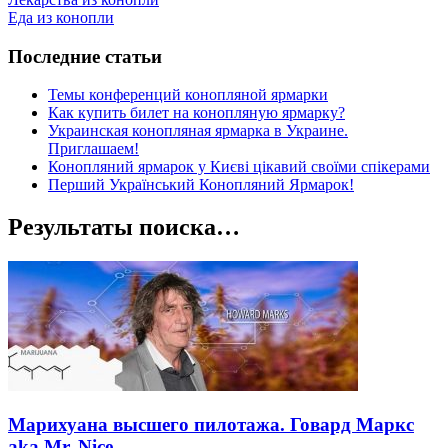
Еда из конопли
Последние статьи
Темы конференций конопляной ярмарки
Как купить билет на конопляную ярмарку?
Украинская конопляная ярмарка в Украине.
Приглашаем!
Конопляний ярмарок у Києві цікавий своїми спікерами
Перший Український Конопляний Ярмарок!
Результаты поиска…
Марихуана высшего пилотажа. Говард Маркс
aka Mr. Nice