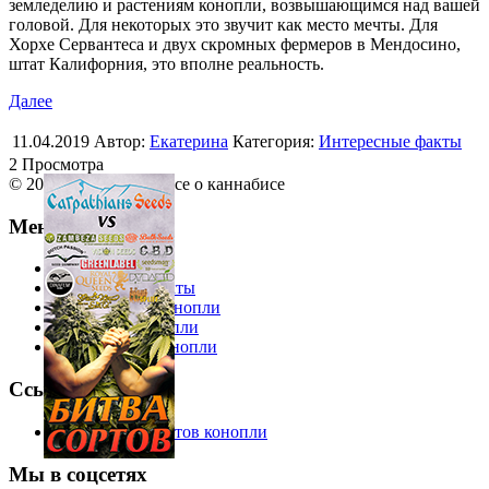
земледелию и растениям конопли, возвышающимся над вашей
головой. Для некоторых это звучит как место мечты. Для
Хорхе Сервантеса и двух скромных фермеров в Мендосино,
штат Калифорния, это вполне реальность.
Далее
11.04.2019
Автор:
Екатерина
Категория:
Интересные факты
2 Просмотра
© 2013 Ruhemp.com Все о каннабисе
Меню
Еда из конопли
Интересные факты
Косметика из конопли
Одежда из конопли
Лекарства из конопли
Ссылки
Справочник сортов конопли
Мы в соцсетях