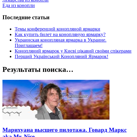
Еда из конопли
Последние статьи
Темы конференций конопляной ярмарки
Как купить билет на конопляную ярмарку?
Украинская конопляная ярмарка в Украине.
Приглашаем!
Конопляний ярмарок у Києві цікавий своїми спікерами
Перший Український Конопляний Ярмарок!
Результаты поиска…
Марихуана высшего пилотажа. Говард Маркс
aka Mr. Nice